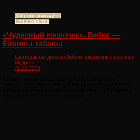
Дзержинский район
Наши события
«Чудесный мешочек». Бабки —
Ёжкины забавы
Центральная детская библиотека имени Ярослава
Мудрого
30.06.2023
29 июня, в рамках программы «Позитив-среда»,
сотрудники Центральной детской библиотеки для детей,
находящихся на лечении в детской областной больнице
провели интерактивную программу.