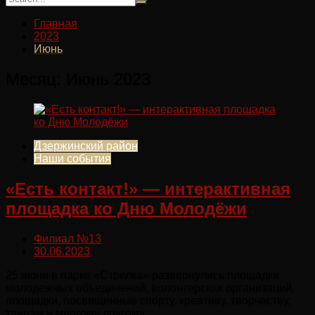
Главная
2023
Июнь
Месяц:
Июнь 2023
Дзержинский район
Наши события
«Есть контакт!» — интерактивная
площадка ко Дню Молодёжи
Филиал №13
30.06.2023
25 июня в парке «Стрелка» развернулись площадки
молодежных объединений, волонтерских организаций,
площадки, посвященные спорту, креативу, творчеству,
танцам и многому другому.