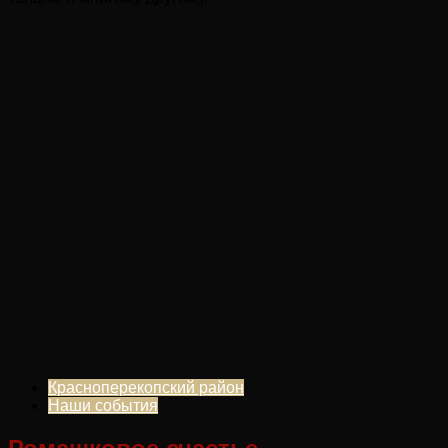
Красноперекопский район
Наши события