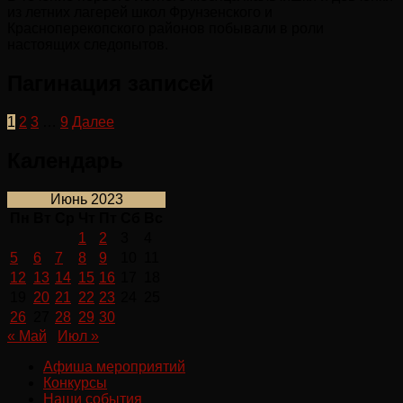
из летних лагерей школ Фрунзенского и
Красноперекопского районов побывали в роли
настоящих следопытов.
Пагинация записей
1
2
3
…
9
Далее
Календарь
Июнь 2023
Пн
Вт
Ср
Чт
Пт
Сб
Вс
1
2
3
4
5
6
7
8
9
10
11
12
13
14
15
16
17
18
19
20
21
22
23
24
25
26
27
28
29
30
« Май
Июл »
Афиша мероприятий
Конкурсы
Наши события