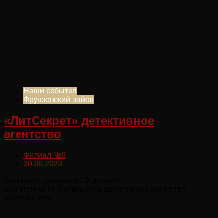
Наши события
Фрунзенский район
«ЛитСекрет» детективное
агентство
Филиал №6
30.06.2023
Внимание, внимание! В детской
библиотеке № 6 открылось детективное агентство
«ЛитСекрет»!