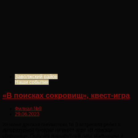
Заволжский район
Наши события
«В поисках сокровищ», квест-игра
Филиал №9
29.06.2023
28 июня детская библиотека № 9 встретила ребят в
литературной беседке на квест-игре «В поисках
сокровищ». Получив маршрутный лист, мальчишки и