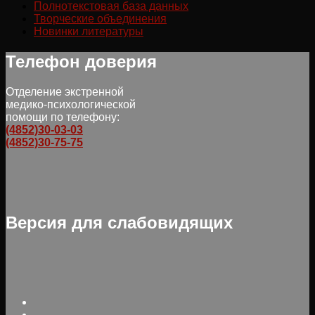
Полнотекстовая база данных
Творческие объединения
Новинки литературы
Телефон доверия
Отделение экстренной
медико-психологической
помощи по телефону:
(4852)30-03-03
(4852)30-75-75
Версия для слабовидящих