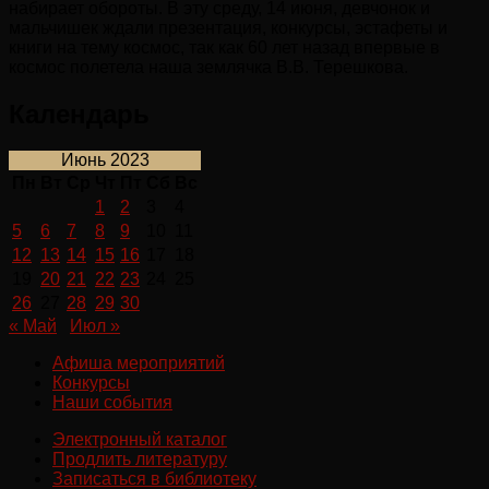
набирает обороты. В эту среду, 14 июня, девчонок и
мальчишек ждали презентация, конкурсы, эстафеты и
книги на тему космос, так как 60 лет назад впервые в
космос полетела наша землячка В.В. Терешкова.
Календарь
Июнь 2023
Пн
Вт
Ср
Чт
Пт
Сб
Вс
1
2
3
4
5
6
7
8
9
10
11
12
13
14
15
16
17
18
19
20
21
22
23
24
25
26
27
28
29
30
« Май
Июл »
Афиша мероприятий
Конкурсы
Наши события
Электронный каталог
Продлить литературу
Записаться в библиотеку