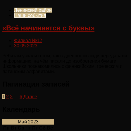
Ленинский район
Наши события
«Всё начинается с буквы»
Филиал №12
30.05.2023
Ребятам узнали о том, как в древности люди передавали
информацию, на чём писали до изобретения бумаги.
Школьники познакомились с финикийским, греческим и
латинским алфавитами.
Пагинация записей
1
2
3
…
6
Далее
Календарь
Май 2023
Пн
Вт
Ср
Чт
Пт
Сб
Вс