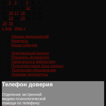
1
2
3
4
5
6
7
8
9
10
11
12
13
14
15
16
17
18
19
20
21
22
23
24
25
26
27
28
29
30
31
« Апр
Июн »
Афиша мероприятий
Конкурсы
Наши события
Электронный каталог
Продлить литературу
Записаться в библиотеку
Полнотекстовая база данных
Творческие объединения
Новинки литературы
Телефон доверия
Отделение экстренной
медико-психологической
помощи по телефону: