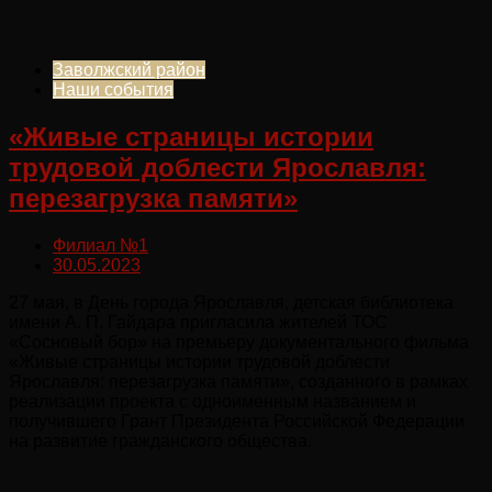
Заволжский район
Наши события
«Живые страницы истории
трудовой доблести Ярославля:
перезагрузка памяти»
Филиал №1
30.05.2023
27 мая, в День города Ярославля, детская библиотека
имени А. П. Гайдара пригласила жителей ТОС
«Сосновый бор» на премьеру документального фильма
«Живые страницы истории трудовой доблести
Ярославля: перезагрузка памяти», созданного в рамках
реализации проекта с одноименным названием и
получившего Грант Президента Российской Федерации
на развитие гражданского общества.