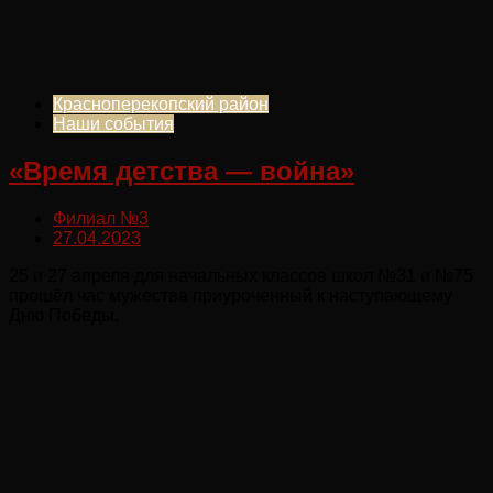
Красноперекопский район
Наши события
«Время детства — война»
Филиал №3
27.04.2023
25 и 27 апреля для начальных классов школ №31 и №75
прошёл час мужества приуроченный к наступающему
Дню Победы.