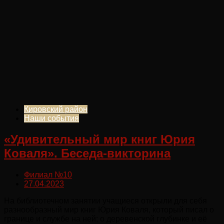
Кировский район
Наши события
«Удивительный мир книг Юрия
Коваля». Беседа-викторина
Филиал №10
27.04.2023
На библиотечном занятии учащиеся открыли для себя
разнообразный мир книг Юрия Коваля, который писал о
границе и службе на ней; о деревенской глубинке и её