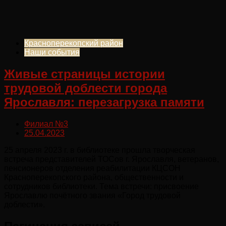
Красноперекопский район
Наши события
Живые страницы истории
трудовой доблести города
Ярославля: перезагрузка памяти
Филиал №3
25.04.2023
25 апреля 2023 г. в библиотеке прошла творческая
встреча представителей ТОСов г. Ярославля, ветеранов,
пенсионеров отделения реабилитации КЦСОН
Красноперекопского района, общественности и
сотрудников библиотеки. Тема встречи: присвоение
Ярославлю почётного звания «Город трудовой
доблести».