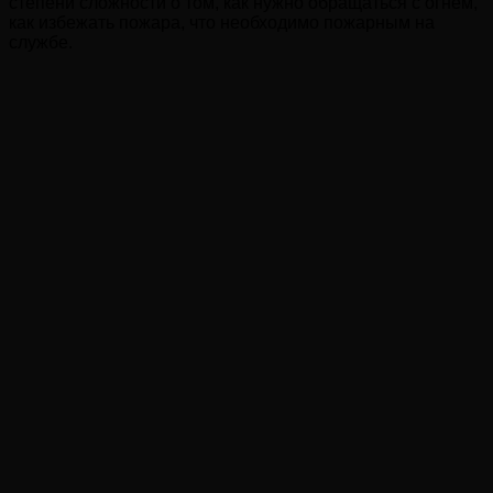
степени сложности о том, как нужно обращаться с огнём,
как избежать пожара, что необходимо пожарным на
службе.