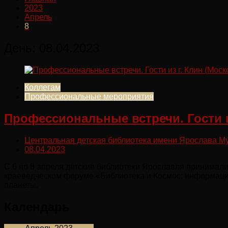
2023
Апрель
8
День:
08.04.2023
Коллегам
Профессиональные мероприятия
Профессиональные встречи. Гости и
Центральная детская библиотека имени Ярослава М
08.04.2023
С 6 по 8 апреля детские библиотеки Ярославля принимали
краеведческом форуме «Библиотека и Космос: информаци
планеты.
Календарь