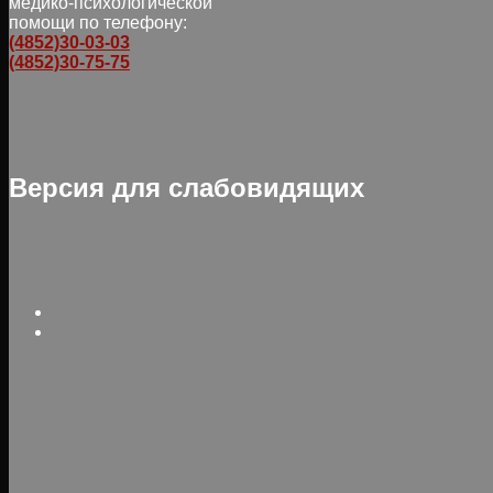
медико-психологической
помощи по телефону:
(4852)30-03-03
(4852)30-75-75
Версия для слабовидящих