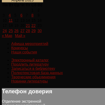
Апрель 2023
Пн
Вт
Ср
Чт
Пт
Сб
Вс
1
2
3
4
5
6
7
8
9
10
11
12
13
14
15
16
17
18
19
20
21
22
23
24
25
26
27
28
29
30
« Мар
Май »
Афиша мероприятий
Конкурсы
Наши события
Электронный каталог
Продлить литературу
Записаться в библиотеку
Полнотекстовая база данных
Творческие объединения
Новинки литературы
Телефон доверия
Отделение экстренной