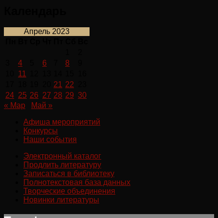
Календарь
Апрель 2023
Пн
Вт
Ср
Чт
Пт
Сб
Вс
1
2
3
4
5
6
7
8
9
10
11
12
13
14
15
16
17
18
19
20
21
22
23
24
25
26
27
28
29
30
« Мар
Май »
Афиша мероприятий
Конкурсы
Наши события
Электронный каталог
Продлить литературу
Записаться в библиотеку
Полнотекстовая база данных
Творческие объединения
Новинки литературы