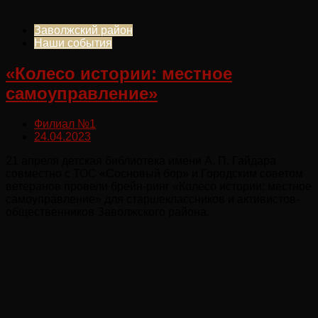
Заволжский район
Наши события
«Колесо истории: местное
самоуправление»
Филиал №1
24.04.2023
21 апреля детская библиотека имени А. П. Гайдара
совместно с ТОС «Сосновый бор» и Городским советом
ветеранов провели брейн-ринг «Колесо истории: местное
самоуправление» для старшеклассников и активистов-
общественников Заволжского района.