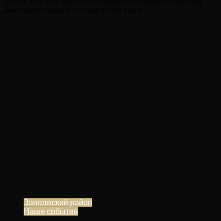
улица, вот этот дом», посвященные Международному
дню памятников и исторических мест.
Заволжский район
Наши события