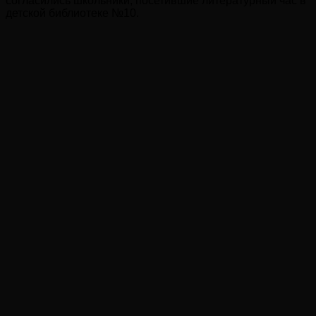
согласились школьники, посетившие литературный час в
детской библиотеке №10.