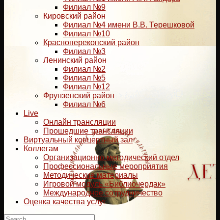
Филиал №9
Кировский район
Филиал №4 имени В.В. Терешковой
Филиал №10
Красноперекопский район
Филиал №3
Ленинский район
Филиал №2
Филиал №5
Филиал №12
Фрунзенский район
Филиал №6
Live
Онлайн трансляции
Прошедшие трансляции
Виртуальный концертный зал
Коллегам
Организационно-методический отдел
Профессиональные мероприятия
Методические материалы
Игровой модуль «Библиочердак»
Международное сотрудничество
Оценка качества услуг