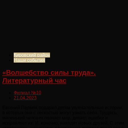
Кировский район
Наши события
«Волшебство силы труда».
Литературный час
Филиал №10
21.04.2023
Евгений Пермяк подарил детям увлекательные истории,
в которых они с легкостью могут узнать себя. Трудясь,
маленький человек познает мир, делает ошибки и
исправляет их. И, конечно, находит новых друзей. С этим