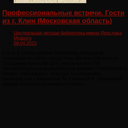
Профессиональные мероприятия
Профессиональные встречи. Гости
из г. Клин (Московская область)
Центральная детская библиотека имени Ярослава
Мудрого
08.04.2023
С 6 по 8 апреля детские библиотеки Ярославля
принимали гостей из города Клин Московской области.
Сотрудники Клинской ЦБС участвовали в XVI
Межрегиональном краеведческом форуме «Библиотека и
Космос: информация, культура, просвещение»,
проходившем в библиотеке № 4 имени В.В. Терешковой,
первой женщины-космонавта планеты.