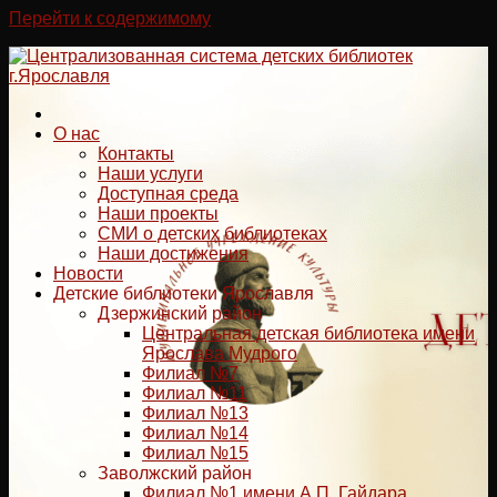
Перейти к содержимому
О нас
Контакты
Наши услуги
Доступная среда
Наши проекты
СМИ о детских библиотеках
Наши достижения
Новости
Детские библиотеки Ярославля
Дзержинский район
Центральная детская библиотека имени
Ярослава Мудрого
Филиал №7
Филиал №11
Филиал №13
Филиал №14
Филиал №15
Заволжский район
Филиал №1 имени А.П. Гайдара