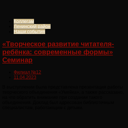
Коллегам
Ленинский район
Наши события
«Творческое развитие читателя-
ребёнка: современные формы»
Семинар
Филиал №12
11.04.2023
В выступлении была представлена презентация работы
творческого объединения «Умейка», а также рассказано,
на что обратить внимание при создании такого
объединения. Доклад был адресован библиотечным
специалистам, работающим с детьми.