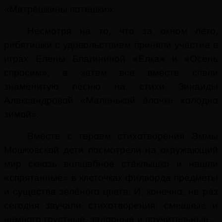
«Матрёшкины потешки».
Несмотря на то, что за окном лето,
ребятишки с удовольствием приняли участие в
играх Елены Благининой «Ёлка» и «Осень
спросим», а затем все вместе спели
знаменитую песню на стихи Зинаиды
Александровой «Маленькой ёлочке холодно
зимой».
Вместе с героем стихотворения Эммы
Мошковской дети посмотрели на окружающий
мир сквозь волшебное стёклышко и нашли
«спрятанные» в клеточках филворда предметы
и существа зелёного цвета. И, конечно, не раз
сегодня звучали стихотворения: смешные и
немного грустные, задорные и поучительные…