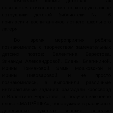
«Весёлые рифмы детства» — так
называется стихопанорама, на которую в июне
сотрудники детской библиотеки № 6
пригласили воспитанников летнего школьного
лагеря.
Во время мероприятия ребята
познакомились с творчеством замечательных
детских поэтов: Валентина Берестова,
Зинаиды Александровой, Елены Благининой,
Ирины Токмаковой, Эммы Мошковской и
Ирины Пивоваровой. И не просто
познакомились, а выполнили различные
интерактивные задания: разгадали кроссворд
о Валентине Берестове, и, получив ключевое
слово «МАТРЁШКА», обнаружили в расписных
деревянных куколках звонкие, весёлые