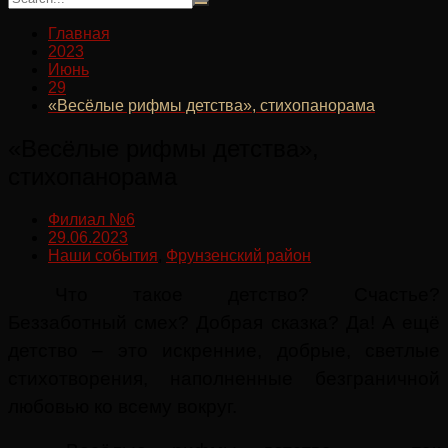
Главная
2023
Июнь
29
«Весёлые рифмы детства», стихопанорама
«Весёлые рифмы детства»,
стихопанорама
Филиал №6
29.06.2023
Наши события
,
Фрунзенский район
Что такое детство? Счастье?
Беззаботный смех
?
Добрая сказка? Да! А ещё
детство – это искренние, добрые, светлые
стихотворения, наполненные безграничной
любовью ко всему вокруг.