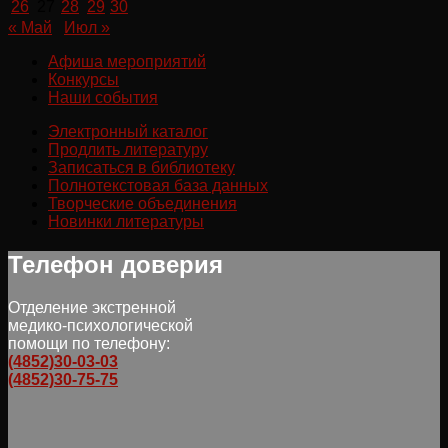
26
27
28
29
30
« Май
Июл »
Афиша мероприятий
Конкурсы
Наши события
Электронный каталог
Продлить литературу
Записаться в библиотеку
Полнотекстовая база данных
Творческие объединения
Новинки литературы
Телефон доверия
Отделение экстренной
медико-психологической
помощи по телефону:
(4852)30-03-03
(4852)30-75-75