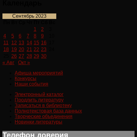
Календарь
Сентябрь 2023
Пн
Вт
Ср
Чт
Пт
Сб
Вс
1
2
3
4
5
6
7
8
9
10
11
12
13
14
15
16
17
18
19
20
21
22
23
24
25
26
27
28
29
30
« Авг
Окт »
Афиша мероприятий
Конкурсы
Наши события
Электронный каталог
Продлить литературу
Записаться в библиотеку
Полнотекстовая база данных
Творческие объединения
Новинки литературы
Телефон доверия