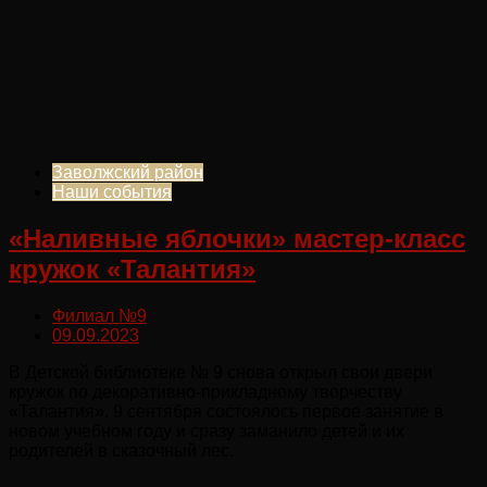
Заволжский район
Наши события
«Наливные яблочки» мастер-класс
кружок «Талантия»
Филиал №9
09.09.2023
В Детской библиотеке № 9 снова открыл свои двери
кружок по декоративно-прикладному творчеству
«Талантия». 9 сентября состоялось первое занятие в
новом учебном году и сразу заманило детей и их
родителей в сказочный лес.