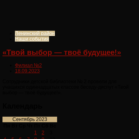
Ленинский район
Наши события
«Твой выбор — твоё будущее!»
Филиал №2
18.09.2023
Сотрудники детской библиотеки № 2 провели для
учащихся одиннадцатых классов беседу-диспут «Твой
выбор — твоё будущее!».
Календарь
Сентябрь 2023
Пн
Вт
Ср
Чт
Пт
Сб
Вс
1
2
3