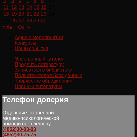
4
5
6
7
8
9
10
11
12
13
14
15
16
17
18
19
20
21
22
23
24
25
26
27
28
29
30
« Авг
Окт »
Афиша мероприятий
Конкурсы
Наши события
Электронный каталог
Продлить литературу
Записаться в библиотеку
Полнотекстовая база данных
Творческие объединения
Новинки литературы
Телефон доверия
Отделение экстренной
медико-психологической
помощи по телефону:
(4852)30-03-03
(4852)30-75-75