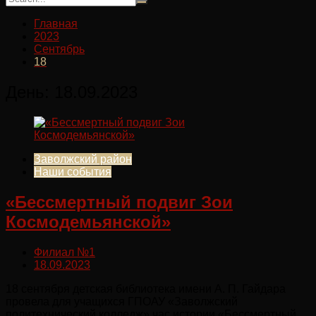
Главная
2023
Сентябрь
18
День:
18.09.2023
Заволжский район
Наши события
«Бессмертный подвиг Зои
Космодемьянской»
Филиал №1
18.09.2023
18 сентября детская библиотека имени А. П. Гайдара
провела для учащихся ГПОАУ «Заволжский
политехнический колледж» час истории «Бессмертный