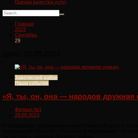
Оценка качества услуг
Главная
2023
Сентябрь
29
День:
29.09.2023
Заволжский район
Наши события
«Я, ты, он, она — народов дружная
Филиал №1
29.09.2023
В преддверии празднования новой памятной даты в истор
Запорожской областей с Российской Федерацией – 30 сент
ты, он, она — народов дружная семья».