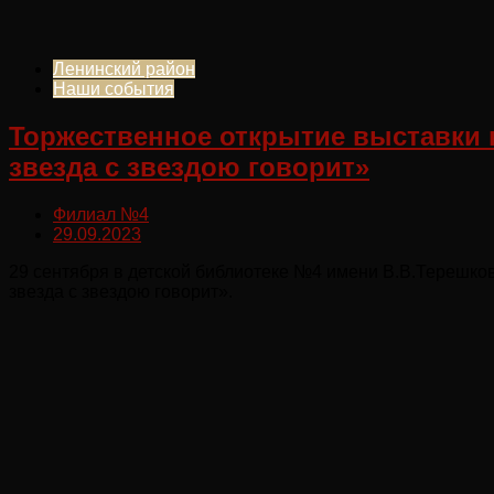
Ленинский район
Наши события
Торжественное открытие выставки
звезда с звездою говорит»
Филиал №4
29.09.2023
29 сентября в детской библиотеке №4 имени В.В.Терешк
звезда с звездою говорит».