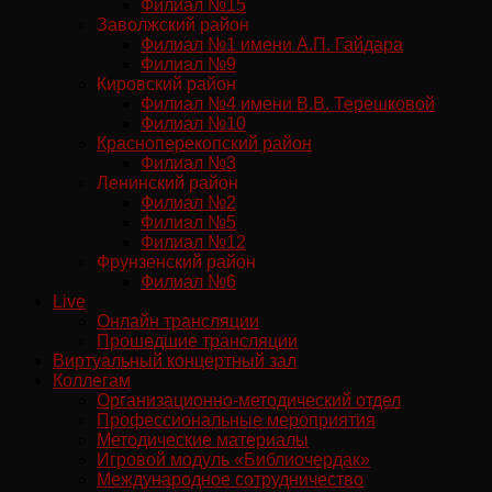
Филиал №15
Заволжский район
Филиал №1 имени А.П. Гайдара
Филиал №9
Кировский район
Филиал №4 имени В.В. Терешковой
Филиал №10
Красноперекопский район
Филиал №3
Ленинский район
Филиал №2
Филиал №5
Филиал №12
Фрунзенский район
Филиал №6
Live
Онлайн трансляции
Прошедшие трансляции
Виртуальный концертный зал
Коллегам
Организационно-методический отдел
Профессиональные мероприятия
Методические материалы
Игровой модуль «Библиочердак»
Международное сотрудничество