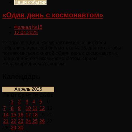
Наши события
«Один день с космонавтом»
Филиал №15
12.04.2025
12 апреля в День космонавтики юные читатели
собрались в детской библиотеке № 15, для того чтобы
познакомиться с книгой «Один день с космонавтом»,
написанной летчиком-космонавтом Юрием
Владимировичем Усачевым.
Календарь
Апрель 2025
Пн
Вт
Ср
Чт
Пт
Сб
Вс
1
2
3
4
5
6
7
8
9
10
11
12
13
14
15
16
17
18
19
20
21
22
23
24
25
26
27
28
29
30