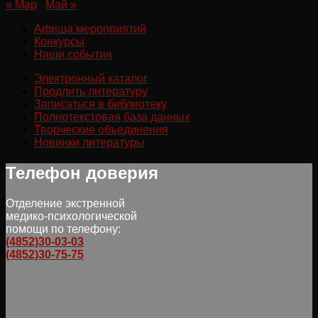
« Мар
Май »
Афиша мероприятий
Конкурсы
Наши события
Электронный каталог
Продлить литературу
Записаться в библиотеку
Полнотекстовая база данных
Творческие объединения
Новинки литературы
Телефон доверия
Отделение экстренной
медико-психологической
помощи по телефону:
(4852)30-03-03
(4852)30-75-75