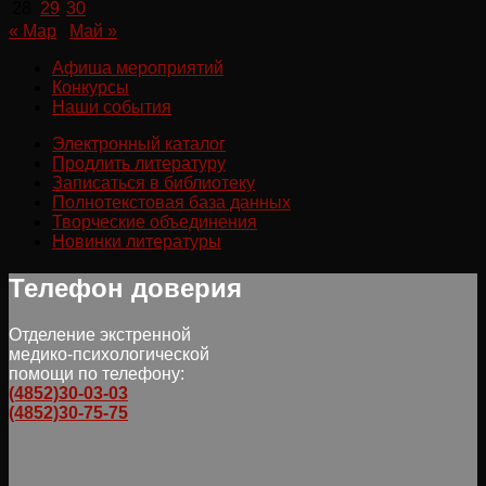
28
29
30
« Мар
Май »
Афиша мероприятий
Конкурсы
Наши события
Электронный каталог
Продлить литературу
Записаться в библиотеку
Полнотекстовая база данных
Творческие объединения
Новинки литературы
Телефон доверия
Отделение экстренной
медико-психологической
помощи по телефону:
(4852)30-03-03
(4852)30-75-75