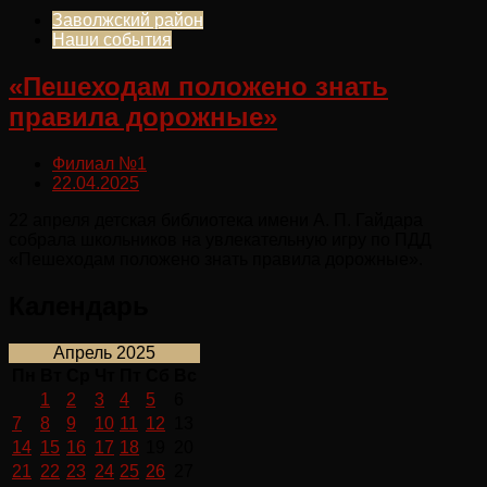
Заволжский район
Наши события
«Пешеходам положено знать
правила дорожные»
Филиал №1
22.04.2025
22 апреля детская библиотека имени А. П. Гайдара
собрала школьников на увлекательную игру по ПДД
«Пешеходам положено знать правила дорожные».
Календарь
Апрель 2025
Пн
Вт
Ср
Чт
Пт
Сб
Вс
1
2
3
4
5
6
7
8
9
10
11
12
13
14
15
16
17
18
19
20
21
22
23
24
25
26
27