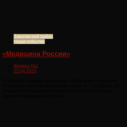
Заволжский район
Наши события
«Медицина России»
Филиал №1
22.04.2025
21 апреля в рамках программы «Разговоры о важном»
сотрудники детской библиотеки имени А. П. Гайдара для
учащихся Заволжского политехнического колледжа
занятие «Медицина России».