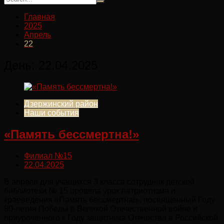
Главная
2025
Апрель
22
День:
22.04.2025
Дзержинский район
Наши события
«Память бессмертна!»
Филиал №15
22.04.2025
В апреле для учащихся 3 класса сотрудник детской
библиотеки № 15 провела урок патриотизма и
краеведения «Память бессмертна!», посвященный Году
80-летия Победы в Великой Отечественной войне и
приуроченного к Году защитника Отечества в Российской