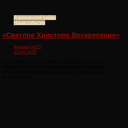
Дзержинский район
Наши события
«Светлое Христово Воскресение»
Филиал №15
22.04.2025
19 апреля юные читатели, пришедшие в детскую
библиотеку № 15 на познавательную программу
«Светлое Христово Воскресение», узнали много
интересного.