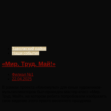
Заволжский район
Наши события
«Мир. Труд. Май!»
Филиал №1
22.04.2025
В рамках проекта «Киномульт» для юных художников-
мультипликаторов был проведен мастер-класс «Мир.
Труд. Май!», на котором ребята попробовали изобразить
свое видение этого яркого весеннего праздника