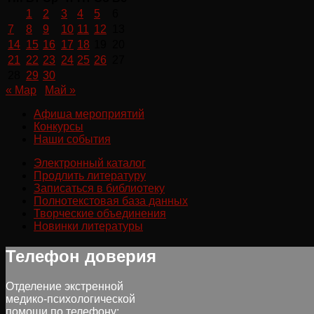
1
2
3
4
5
6
7
8
9
10
11
12
13
14
15
16
17
18
19
20
21
22
23
24
25
26
27
28
29
30
« Мар
Май »
Афиша мероприятий
Конкурсы
Наши события
Электронный каталог
Продлить литературу
Записаться в библиотеку
Полнотекстовая база данных
Творческие объединения
Новинки литературы
Телефон доверия
Отделение экстренной
медико-психологической
помощи по телефону: