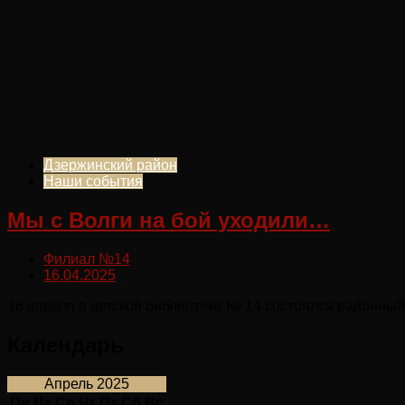
Дзержинский район
Наши события
Мы с Волги на бой уходили…
Филиал №14
16.04.2025
16 апреля в детской библиотеке № 14 состоялся районный
Календарь
Апрель 2025
Пн
Вт
Ср
Чт
Пт
Сб
Вс