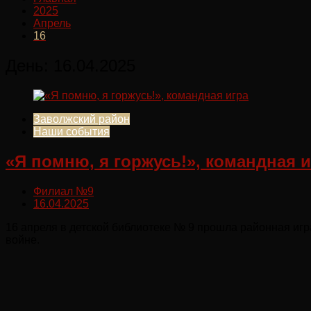
2025
Апрель
16
День:
16.04.2025
Заволжский район
Наши события
«Я помню, я горжусь!», командная и
Филиал №9
16.04.2025
16 апреля в детской библиотеке № 9 прошла районная игр
войне.