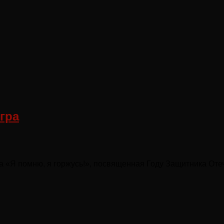
гра
а «Я помню, я горжусь!», посвященная Году Защитника Оте