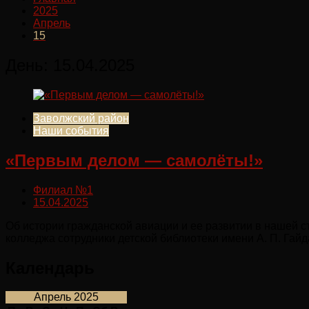
2025
Апрель
15
День:
15.04.2025
Заволжский район
Наши события
«Первым делом — самолёты!»
Филиал №1
15.04.2025
Об истории гражданской авиации и ее развитии в нашей с
колледжа сотрудники детской библиотеки имени А. П. Га
Календарь
Апрель 2025