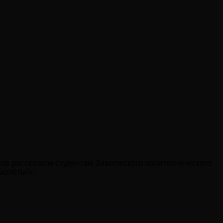
тов рассказали студентам Заволжского политехнического
молёты!».