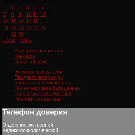
Пн
Вт
Ср
Чт
Пт
Сб
Вс
1
2
3
4
5
6
7
8
9
10
11
12
13
14
15
16
17
18
19
20
21
22
23
24
25
26
27
28
29
30
« Мар
Май »
Афиша мероприятий
Конкурсы
Наши события
Электронный каталог
Продлить литературу
Записаться в библиотеку
Полнотекстовая база данных
Творческие объединения
Новинки литературы
Телефон доверия
Отделение экстренной
медико-психологической