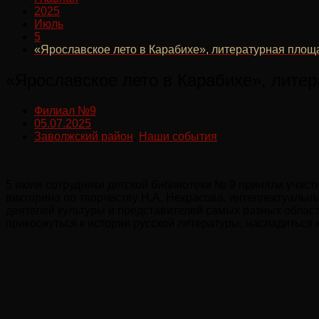
2025
Июль
5
«Ярославское лето в Карабихе», литературная площ
«Ярославское лето в Карабихе», лите
Филиал №9
05.07.2025
Заволжский район
,
Наши события
5 июля сотрудники детской библиотеки № 9 приняли участ
викторина по творчеству Н.А. Некрасова, интеллектуальн
деятелей культуры и представителей самых разных областе
прикоснуться к истории русской литературы, насладиться