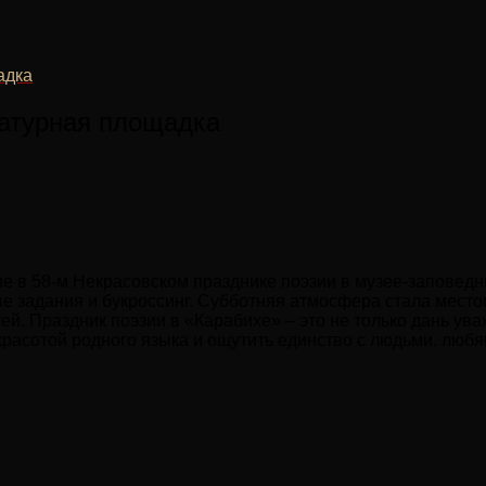
адка
ратурная площадка
ие в 58-м Некрасовском празднике поэзии в музее-заповедн
ые задания и букроссинг. Субботняя атмосфера стала место
й. Праздник поэзии в «Карабихе» – это не только дань ува
 красотой родного языка и ощутить единство с людьми, люб