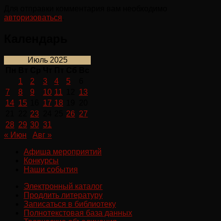
Для отправки комментария вам необходимо
авторизоваться
.
Календарь
Июль 2025
Пн
Вт
Ср
Чт
Пт
Сб
Вс
1
2
3
4
5
6
7
8
9
10
11
12
13
14
15
16
17
18
19
20
21
22
23
24
25
26
27
28
29
30
31
« Июн
Авг »
Афиша мероприятий
Конкурсы
Наши события
Электронный каталог
Продлить литературу
Записаться в библиотеку
Полнотекстовая база данных