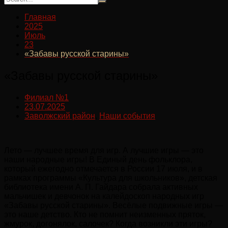
Главная
2025
Июль
23
«Забавы русской старины»
«Забавы русской старины»
Филиал №1
23.07.2025
Заволжский район
,
Наши события
Лето — лучшее время для игр. А лучшие игры — это
наши народные игры! В Единый день фольклора,
который ежегодно отмечается в России 17 июля, и в
рамках программы «Культура для школьников», детская
библиотека имени А. П. Гайдара собрала активных
мальчишек и девчонок на калейдоскоп народных игр
«Забавы русской старины». Весёлые подвижные игры —
это наше детство. Кто не помнит неизменных пряток,
жмурок, догонялок, салочек? Когда возникли эти игры?