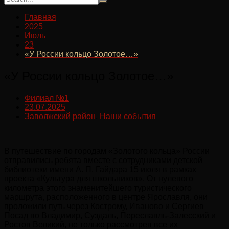
Главная
2025
Июль
23
«У России кольцо Золотое…»
«У России кольцо Золотое…»
Филиал №1
23.07.2025
Заволжский район
,
Наши события
В путешествие по городам «Золотого кольца» России
отправились ребята вместе с сотрудниками детской
библиотеки имени А. П. Гайдара 15 июля в рамках
проекта «Культура для школьников». От нулевого
километра этого знаменитейшего туристического
маршрута, расположенного в центре Ярославля, они
проложили путь через Кострому, Иваново и Сергиев
Посад во Владимир, Суздаль, Переславль-Залесский и
Ростов Великий, не только рассмотрев все их