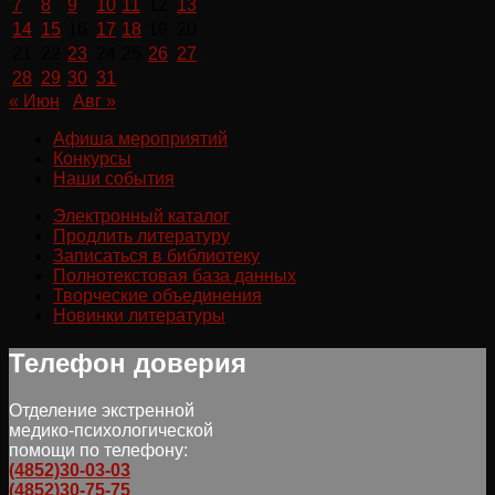
7
8
9
10
11
12
13
14
15
16
17
18
19
20
21
22
23
24
25
26
27
28
29
30
31
« Июн
Авг »
Афиша мероприятий
Конкурсы
Наши события
Электронный каталог
Продлить литературу
Записаться в библиотеку
Полнотекстовая база данных
Творческие объединения
Новинки литературы
Телефон доверия
Отделение экстренной
медико-психологической
помощи по телефону:
(4852)30-03-03
(4852)30-75-75