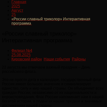
Главная
2025
Август
25
«России славный триколор» Интерактивная
программа
«России славный триколор»
Интерактивная программа
Филиал №4
25.08.2025
Кировский район
,
Наши события
,
Районы
22 августа мы отмечаем важный праздник – День
российского флага.
Это не просто дата в календаре, государственный флаг
России имеет большое значение и символизирует
единство, силу и мир нашей страны. Он объединяет всех
граждан России, независимо от их национальности и
вероисповедания. Флаг России напоминает нам о нашей
богатой истории, о подвигах наших предков и значимых
достижениях нашей страны.