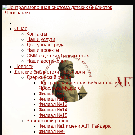
Перейти
к
содержимому
О нас
Контакты
Наши услуги
Доступная среда
Наши проекты
СМИ о детских библиотеках
Наши достижения
Новости
Детские библиотеки Ярославля
Дзержинский район
Центральная детская библиотека имени
Ярослава Мудрого
Филиал №7
Филиал №11
Филиал №13
Филиал №14
Филиал №15
Заволжский район
Филиал №1 имени А.П. Гайдара
Филиал №9