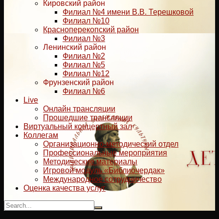
Кировский район
Филиал №4 имени В.В. Терешковой
Филиал №10
Красноперекопский район
Филиал №3
Ленинский район
Филиал №2
Филиал №5
Филиал №12
Фрунзенский район
Филиал №6
Live
Онлайн трансляции
Прошедшие трансляции
Виртуальный концертный зал
Коллегам
Организационно-методический отдел
Профессиональные мероприятия
Методические материалы
Игровой модуль «Библиочердак»
Международное сотрудничество
Оценка качества услуг