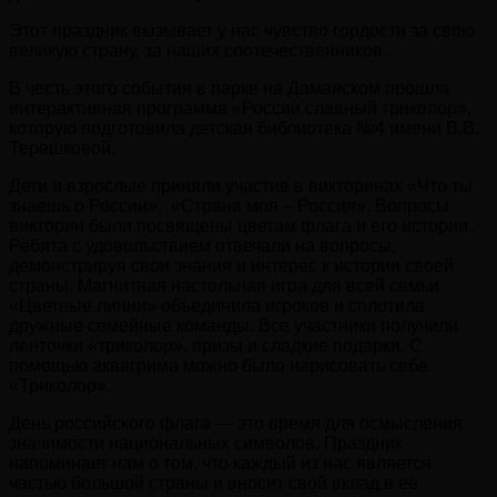
Этот праздник вызывает у нас чувство гордости за свою
великую страну, за наших соотечественников.
В честь этого события в парке на Даманском прошла
интерактивная программа «России славный триколор»,
которую подготовила детская библиотека №4 имени В.В.
Терешковой.
Дети и взрослые приняли участие в викторинах «Что ты
знаешь о России», «Страна моя – Россия». Вопросы
викторин были посвящены цветам флага и его истории.
Ребята с удовольствием отвечали на вопросы,
демонстрируя свои знания и интерес к истории своей
страны. Магнитная настольная игра для всей семьи
«Цветные линии» объединила игроков и сплотила
дружные семейные команды. Все участники получили
ленточки «триколор», призы и сладкие подарки. С
помощью аквагрима можно было нарисовать себе
«Триколор».
День российского флага — это время для осмысления
значимости национальных символов. Праздник
напоминает нам о том, что каждый из нас является
частью большой страны и вносит свой вклад в её