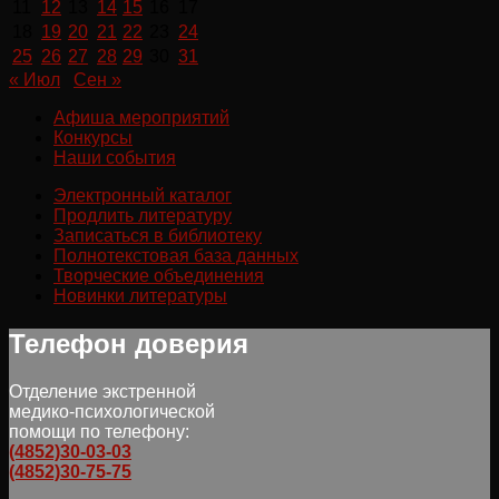
11
12
13
14
15
16
17
18
19
20
21
22
23
24
25
26
27
28
29
30
31
« Июл
Сен »
Афиша мероприятий
Конкурсы
Наши события
Электронный каталог
Продлить литературу
Записаться в библиотеку
Полнотекстовая база данных
Творческие объединения
Новинки литературы
Телефон доверия
Отделение экстренной
медико-психологической
помощи по телефону:
(4852)30-03-03
(4852)30-75-75