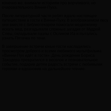
конечно же, внимали историям про ворчливого, но
очаровательного Винни-Пуха.
После литературной части ребят ждало настоящее
путешествие в гости к Винни-Пуху. В воображаемом лесу
они вместе с библиотекарем помогали медвежонку
искать мед, разгадывали сложные загадки от Мудрой
Совы, складывали пазлы с Осликом Иа и пытались
узнать Пятачка по тени.
В завершение встречи юные гости насладились
просмотром доброго и всеми любимого мультфильма
«Винни-Пух идёт в гости». День рождения Бориса
Заходера превратился в веселое и познавательное
событие, подарив детям радость встречи с любимыми
героями и вдохновив на дальнейшее чтение.