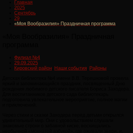
Главная
2025
Сентябрь
29
«Моя Вообразилия» Праздничная программа
«Моя Вообразилия» Праздничная
программа
Филиал №4
29.09.2025
Кировский район
,
Наши события
,
Районы
Детская библиотека №4 имени В.В. Терешковой провела
яркий и запоминающийся праздник, посвященный Дню
рождения любимого детского писателя Бориса Заходера.
Для воспитанников детского сада библиотекарь
подготовила увлекательное мероприятие, полное магии
и приключений.
Через стихи и сказки Заходера перед детьми открылся
удивительный мир. Они с удовольствием слушали
знакомые строки о забавной киске, восхищались
необычной «мохнатой азбукой», где оживали звери, и,