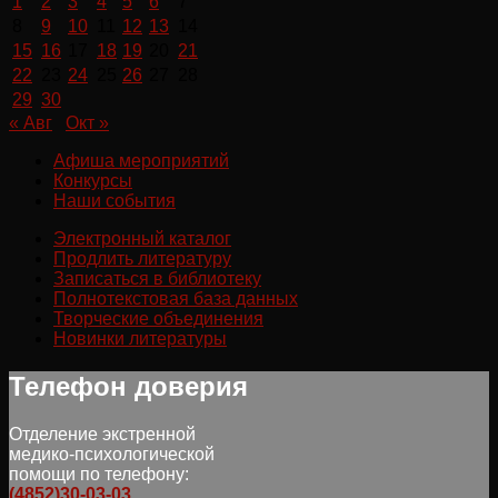
1
2
3
4
5
6
7
8
9
10
11
12
13
14
15
16
17
18
19
20
21
22
23
24
25
26
27
28
29
30
« Авг
Окт »
Афиша мероприятий
Конкурсы
Наши события
Электронный каталог
Продлить литературу
Записаться в библиотеку
Полнотекстовая база данных
Творческие объединения
Новинки литературы
Телефон доверия
Отделение экстренной
медико-психологической
помощи по телефону:
(4852)30-03-03