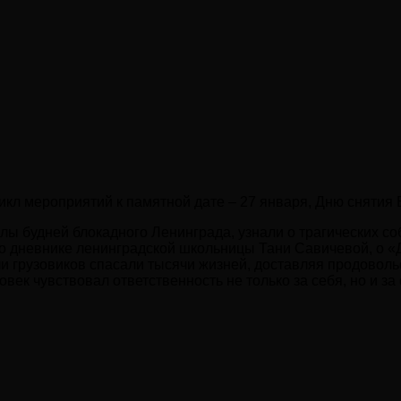
икл мероприятий к памятной дате – 27 января, Дню снятия
ы будней блокадного Ленинграда, узнали о трагических собы
о дневнике ленинградской школьницы Тани Савичевой, о «Д
ели грузовиков спасали тысячи жизней, доставляя продовол
ек чувствовал ответственность не только за себя, но и за с