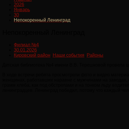
2026
Январь
30
Непокоренный Ленинград
Непокоренный Ленинград
Филиал №4
30.01.2026
Кировский район
,
Наши события
,
Районы
Детская библиотека №4 имени В.В. Терешковой провела ц
В ходе встречи ребята просмотрели фото и видео материал
женщинах, работавших наравне с мужчинами на заводах, 
грамм хлеба, как под обстрелами и на тонком льду водит
ленинградцев. Ленинград победил, потому что каждый челов