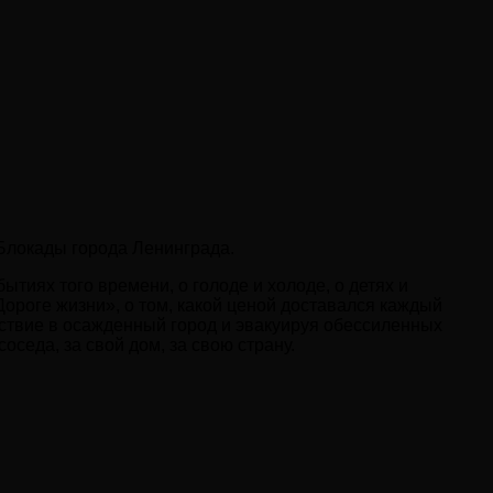
 Блокады города Ленинграда.
тиях того времени, о голоде и холоде, о детях и
ороге жизни», о том, какой ценой доставался каждый
ьствие в осажденный город и эвакуируя обессиленных
оседа, за свой дом, за свою страну.