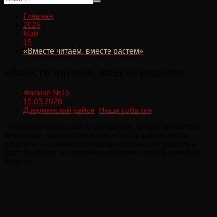
Главная
2026
Май
15
«Вместе читаем, вместе растем»
«Вместе читаем, вместе растем»
Филиал №15
15.05.2026
Дзержинский район
,
Наши события
Читатели, пришедшие в библиотеку, узнали об истории
праздника, проявив смекалку и сообразительность,
ответили на вопросы викторины и приняли участие в
мастер-классе, на котором изготовили яркую семейную
поделку.