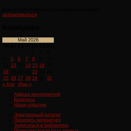
Для отправки комментария вам необходимо
авторизоваться
.
Календарь
Май 2026
Пн
Вт
Ср
Чт
Пт
Сб
Вс
1
2
3
4
5
6
7
8
9
10
11
12
13
14
15
16
17
18
19
20
21
22
23
24
25
26
27
28
29
30
31
« Апр
Июн »
Афиша мероприятий
Конкурсы
Наши события
Электронный каталог
Продлить литературу
Записаться в библиотеку
Полнотекстовая база данных