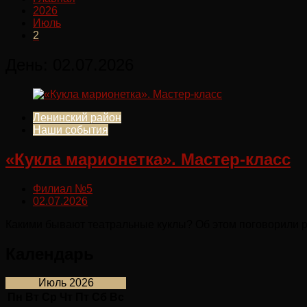
2026
Июль
2
День:
02.07.2026
Ленинский район
Наши события
«Кукла марионетка». Мастер-класс
Филиал №5
02.07.2026
Какими бывают театральные куклы? Об этом поговорили ре
Календарь
Июль 2026
Пн
Вт
Ср
Чт
Пт
Сб
Вс