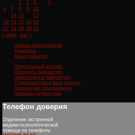
1
2
3
4
5
6
7
8
9
10
11
12
13
14
15
16
17
18
19
20
21
22
23
24
25
26
27
28
29
30
31
« Июн
Авг »
Афиша мероприятий
Конкурсы
Наши события
Электронный каталог
Продлить литературу
Записаться в библиотеку
Полнотекстовая база данных
Творческие объединения
Новинки литературы
Телефон доверия
Отделение экстренной
медико-психологической
помощи по телефону: