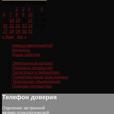
Пн
Вт
Ср
Чт
Пт
Сб
Вс
1
2
3
4
5
6
7
8
9
10
11
12
13
14
15
16
17
18
19
20
21
22
23
24
25
26
27
28
29
30
31
« Июн
Авг »
Афиша мероприятий
Конкурсы
Наши события
Электронный каталог
Продлить литературу
Записаться в библиотеку
Полнотекстовая база данных
Творческие объединения
Новинки литературы
Телефон доверия
Отделение экстренной
медико-психологической