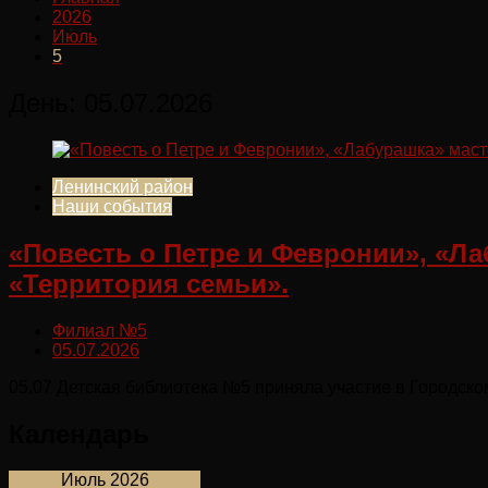
2026
Июль
5
День:
05.07.2026
Ленинский район
Наши события
«Повесть о Петре и Февронии», «Ла
«Территория семьи».
Филиал №5
05.07.2026
05.07 Детская библиотека №5 приняла участие в Городск
Календарь
Июль 2026