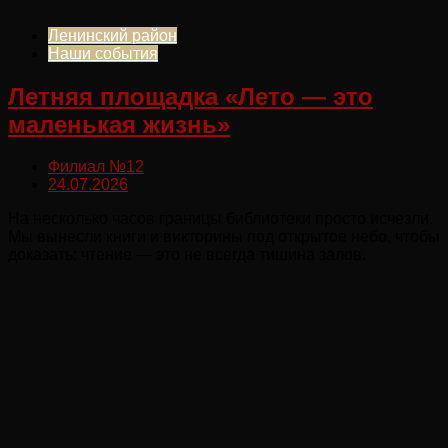
Ленинский район
Наши события
Летняя площадка «Лето — это
маленькая жизнь»
Филиал №12
24.07.2026
На несколько часов границы библиотеки просто исчезли.
Мы вынесли книги и викторины под открытое небо, чтобы
доказать: чтение — это не всегда тишина залов.