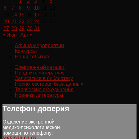
1
2
3
4
5
6
7
8
9
10
11
12
13
14
15
16
17
18
19
20
21
22
23
24
25
26
27
28
29
30
31
« Июн
Авг »
Афиша мероприятий
Конкурсы
Наши события
Электронный каталог
Продлить литературу
Записаться в библиотеку
Полнотекстовая база данных
Творческие объединения
Новинки литературы
Телефон доверия
Отделение экстренной
медико-психологической
помощи по телефону:
(4852)30-03-03