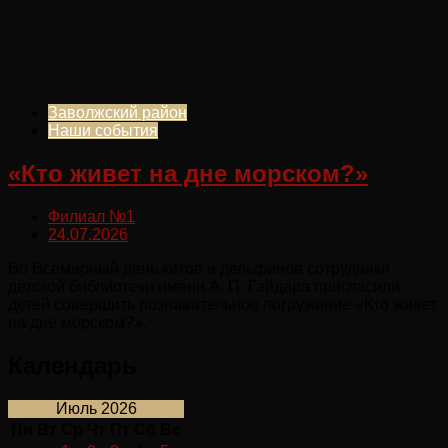
Заволжский район
Наши события
«Кто живет на дне морском?»
Филиал №1
24.07.2026
Во Всемирный день китов и дельфинов сотрудники
детской библиотеки имени А. П. Гайдара пригласили
детей совершить познавательное погружение «Кто живет
на дне морском?».
Календарь
Июль 2026
Пн
Вт
Ср
Чт
Пт
Сб
Вс