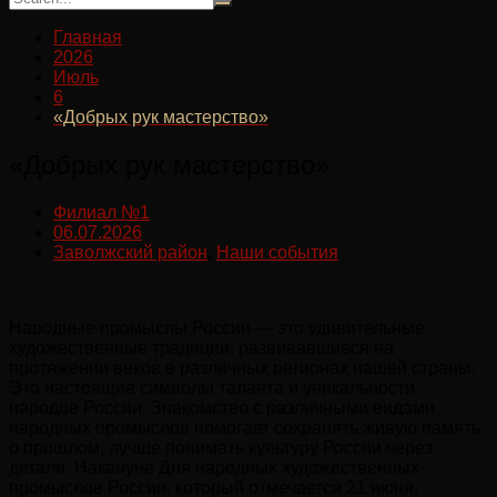
Главная
2026
Июль
6
«Добрых рук мастерство»
«Добрых рук мастерство»
Филиал №1
06.07.2026
Заволжский район
,
Наши события
Народные промыслы России — это удивительные
художественные традиции, развивавшиеся на
протяжении веков в различных регионах нашей страны.
Это настоящие символы таланта и уникальности
народов России. Знакомство с различными видами
народных промыслов помогает сохранять живую память
о прошлом, лучше понимать культуру России через
детали. Накануне Дня народных художественных
промыслов России, который отмечается 21 июня,