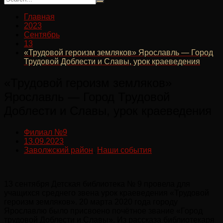
Главная
2023
Сентябрь
13
«Трудовой героизм земляков» Ярославль — Город
Трудовой Доблести и Славы, урок краеведения
«Трудовой героизм земляков»
Ярославль — Город Трудовой
Доблести и Славы, урок краеведения
Филиал №9
13.09.2023
Заволжский район
,
Наши события
13 сентября Детская библиотека № 9 провела для
учащихся среднего звена урок краеведения «Трудовой
героизм земляков». 20 марта 2020 года городу
Ярославлю было присвоено почётное звание «Город
трудовой Доблести и Славы». Из рассказа библиотекаря