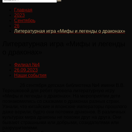
Главная
2023
Сентябрь
26
Литературная игра «Мифы и легенды о драконах»
Литературная игра «Мифы и легенды
о драконах»
Филиал №4
26.09.2023
Наши события
26 сентября детская библиотека №4 имени В.В.
Терешковой для ребят провела литературную игру
«Мифы и легенды о драконах». На мероприятии дети
познакомились со сказками о драконах разных стран.
Узнали, что китайские и японские императоры прошлого
даже верили, будто они потомки драконов. В различных
культурах мира драконы не похожи друг на друга. Они
бывают страшными или добрыми, созидателями или
разрушителями.