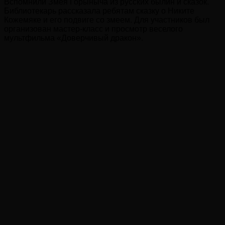
Вспомнили Змея Горыныча из русских былин и сказок.
Библиотекарь рассказала ребятам сказку о Никите
Кожемяке и его подвиге со змеем. Для участников был
организован мастер-класс и просмотр веселого
мультфильма «Доверчивый дракон».