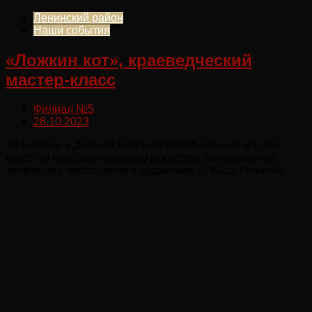
Ленинский район
Наши события
«Ложкин кот», краеведческий
мастер-класс
Филиал №5
28.10.2023
28 октября в Детской библиотеке №5 прошел мастер-
класс по изобразительному искусству, посвященный
творчеству ярославского художника — Васи Ложкина.