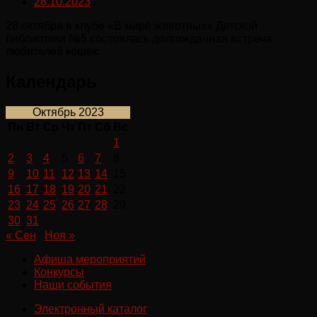
28.10.2023
28 октября в клубе «В мире животных» Детской
библиотеки №5 состоялась долгожданная встреча
любителей кошек.
Календарь
Октябрь 2023
Пн
Вт
Ср
Чт
Пт
Сб
Вс
1
2
3
4
5
6
7
8
9
10
11
12
13
14
15
16
17
18
19
20
21
22
23
24
25
26
27
28
29
30
31
« Сен
Ноя »
Афиша мероприятий
Конкурсы
Наши события
Электронный каталог