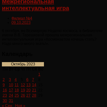
Межрегиональная
интеллектуальная игра
Филиал №4
09.10.2023
6 октября, во Всемирную Неделю космоса, в библиотеке
имени В.В. Терешковой прошла межрегиональная
интеллектуальная игра «Космонавтом хочешь стать?
Надо много-много знать!».
Календарь
Октябрь 2023
Пн
Вт
Ср
Чт
Пт
Сб
Вс
1
2
3
4
5
6
7
8
9
10
11
12
13
14
15
16
17
18
19
20
21
22
23
24
25
26
27
28
29
30
31
« Сен
Ноя »