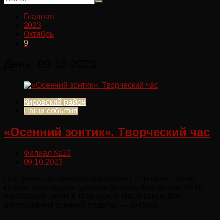
Главная
2023
Октябрь
9
День:
09.10.2023
Кировский район
Наши события
«Осенний зонтик». Творческий час
Филиал №10
09.10.2023
Наступила прекрасная пора осень! Это время ярких
красок, листопадов, урожая! Детская библиотека № 10
пригласила ребят в творческую мастерскую для
изготовления осенней поделки — зонтика.