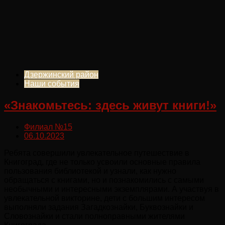
Дзержинский район
Наши события
«Знакомьтесь: здесь живут книги!»
Филиал №15
06.10.2023
Ребята совершили увлекательное путешествие в
Книгоград, где не только усвоили основные правила
пользования библиотекой и узнали, как нужно
обращаться с книгами, но и познакомились с самыми
необычными и интересными экземплярами. А участвуя в
увлекательной викторине, дети с большим интересом
выполняли задания Загадкознайки, Буквознайки и
Словознайки и стали полноправными жителями