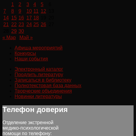
1
2
3
4
5
6
7
8
9
10
11
12
13
14
15
16
17
18
19
20
21
22
23
24
25
26
27
28
29
30
« Мар
Май »
Афиша мероприятий
Конкурсы
Наши события
Электронный каталог
Продлить литературу
Записаться в библиотеку
Полнотекстовая база данных
Творческие объединения
Новинки литературы
Телефон доверия
Отделение экстренной
медико-психологической
помощи по телефону: