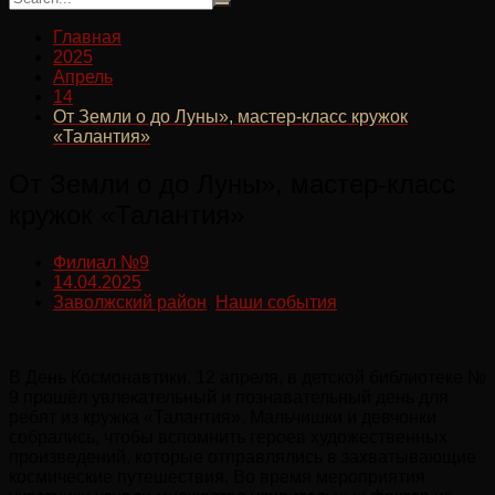
Главная
2025
Апрель
14
От Земли о до Луны», мастер-класс кружок
«Талантия»
От Земли о до Луны», мастер-класс
кружок «Талантия»
Филиал №9
14.04.2025
Заволжский район
,
Наши события
В День Космонавтики, 12 апреля, в детской библиотеке №
9 прошёл увлекательный и познавательный день для
ребят из кружка «Талантия». Мальчишки и девчонки
собрались, чтобы вспомнить героев художественных
произведений, которые отправлялись в захватывающие
космические путешествия. Во время мероприятия