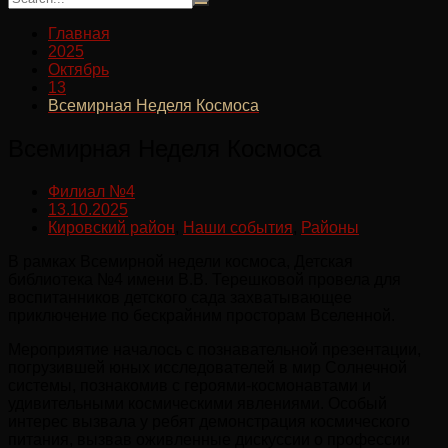
Главная
2025
Октябрь
13
Всемирная Неделя Космоса
Всемирная Неделя Космоса
Филиал №4
13.10.2025
Кировский район
,
Наши события
,
Районы
В рамках Всемирной недели космоса, Детская
библиотека №4 имени В.В. Терешковой провела для
воспитанников детского сада захватывающее
приключение по бескрайним просторам Вселенной.
Мероприятие началось с познавательной презентации,
погрузившей юных исследователей в мир Солнечной
системы, познакомив с героями-космонавтами и
удивительными космическими явлениями. Особый
интерес вызвала у ребят демонстрация космического
питания, вызвав оживленные дискуссии о профессии