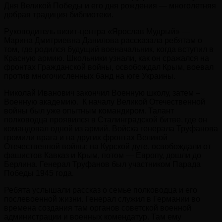
Дня Великой Победы и его дня рождения — многолетняя
добрая традиция библиотеки.
Руководитель визит-центра «Ярослав Мудрый» —
Марина Дмитриевна Данилова рассказала ребятам о
том, где родился будущий военачальник, когда вступил в
Красную армию. Школьники узнали, как он сражался на
фронтах Гражданской войны, освобождал Крым, воевал
против многочисленных банд на юге Украины.
Николай Иванович закончил Военную школу, затем –
Военную академию. К началу Великой Отечественной
войны был уже опытным командиром. Талант
полководца проявился в Сталинградской битве, где он
командовал одной из армий. Войска генерала Труфанова
громили врага и на других фронтах Великой
Отечественной войны: на Курской дуге, освобождали от
фашистов Кавказ и Крым, потом — Европу, дошли до
Берлина. Генерал Труфанов был участником Парада
Победы 1945 года.
Ребята услышали рассказ о семье полководца и его
послевоенной жизни. Генерал служил в Германии во
времена создания там органов советской военной
администрации и военных комендатур. Там ему