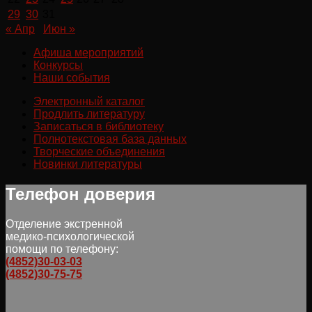
29
30
31
« Апр
Июн »
Афиша мероприятий
Конкурсы
Наши события
Электронный каталог
Продлить литературу
Записаться в библиотеку
Полнотекстовая база данных
Творческие объединения
Новинки литературы
Телефон доверия
Отделение экстренной
медико-психологической
помощи по телефону:
(4852)30-03-03
(4852)30-75-75