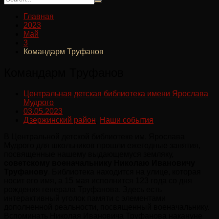
Главная
2023
Май
3
Командарм Труфанов
Командарм Труфанов
Центральная детская библиотека имени Ярослава
Мудрого
03.05.2023
Дзержинский район
,
Наши события
В Центральной детской библиотеке им. Ярослава
Мудрого для школьников прошли ежегодные занятия,
посвященные нашему выдающемуся земляку,
советскому военачальнику Николаю Ивановичу
Труфанову
. Библиотека находится на улице, которая
носит его имя, а 15 мая исполнится 123 года со дня
рождения генерала Труфанова. Здесь есть
интерактивный уголок памяти с элементами
дополненной реальности, посвященный военачальнику.
Вспоминать Николая Ивановича Труфанова накануне