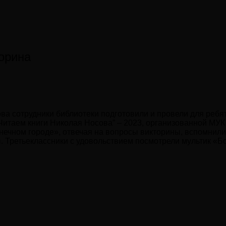
орина
а сотрудники библиотеки подготовили и провели для ребят
итаем книги Николая Носова” – 2023, организованной МУК 
лнечном городе», отвечая на вопросы викторины, вспомнил
Третьеклассники с удовольствием посмотрели мультик «Боб