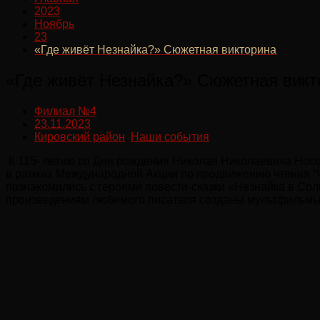
2023
Ноябрь
23
«Где живёт Незнайка?» Сюжетная викторина
«Где живёт Незнайка?» Сюжетная викт
Филиал №4
23.11.2023
Кировский район
,
Наши события
К 115- летию со Дня рождения Николая Николаевича Носов
в рамках Международной Акции по продвижению чтения “Ч
познакомились с героями повести-сказки «Незнайка в Со
произведениям любимого писателя созданы мультфильмы. 